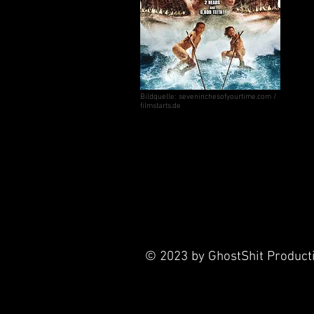
Ärsc
Hand
Bret
mise
lass
Zerf
Bildquelle: seveninchesofyourtime.com /
filmstarts.de
Möpse: (+)(+)(+)(+)(-)
Hupen: (+)(+)(+)(+)(-)
Gazongas: (+)(+)(+)(+)(-)
Rest: …Wer braucht da noch mehr!?
Fazit:
Killerfische & Titten – immer wiede
© 2023 by GhostShit Product