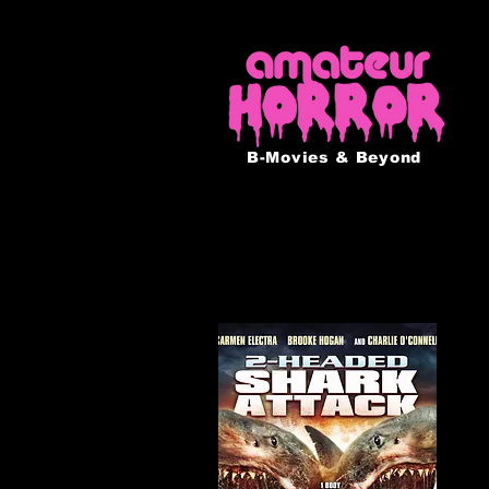
B-Movies & Beyond
2-HEADED SHARK 
USA, 2012 / 84 Min.
Regie: Christopher Ray
Darsteller: Carmen Electra, Brook
Was 
Das 
Biss
los 
Unte
Der 
eine
Hirnf
und