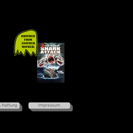
enkt, dass der Film im Grunde keine
ach hoch, angefangen bei den flachen
e viele seiner Kollegen, nicht nur
mit Gore, der sich tatsächlich sehen
g, liefert aber ulkige Synchron-
Brother
from
another
Mother:
& Haftung
Impressum