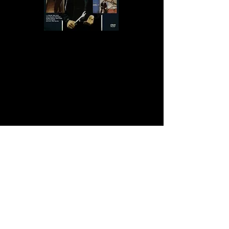
Der kleinkriminelle Herumtreiber Dave (Dave Balko) sitzt im Jugendknast wegen
dem Frisieren geklauter Motorräder. Er bricht aus und taucht in der Szene ab. Mit
seinem alten Auftraggeber Kowalski (
Otto Sander
) hat der Hitzkopf noch eine
Rechnung offen. Daves Freundin empfängt ihn nicht unbedingt mit offenen Armen.
Sie ist mittlerweile Callgirl und arbeitet für einen brutalen Zuhälter (
Rolf Eden
), der
vor nichts zurückschreckt, wenn ihm jemand eines seiner Pferde aus dem Stall
entwenden möchte…
KALT WIE EIS ist ein pechschwarzes Großstadt- bzw. Außenseitermelodram und
eine pessimistische Milieustudie. Das Lebensgefühl vom Westberlin Anfang der
1980er-Jahre wird als trist, hoffnungslos und verkommen beschrieben. Somit
fungiert der Streifen als niederschmetterndes Zeitdokument, das mit seiner
endzeitlichen Stimmung und dem blauen Neonlicht einer Mischung aus BLADE
RUNNER und CHRISTIANE F. gleichkommt. Regisseur
Carl Schenkel
(ABWÄRTS,
KNIGHT MOVES, GRAF DRACULA IN OBERBAYERN) taucht ein in die Punkerszene
der Lederjacken und Johnny-Rotten-Frisuren. Die desillusionierte Hauptfigur Dave
taumelt in einer Abwärtsspirale durch eine Großstadt ohne Sonnenlicht. Er wird
brutal zu Matsch geprügelt und rappelt sich wieder auf, um nur erneut auf die
Schnauze zu fallen. Als Schauplatz dienen hauptsächlich Spelunken und
Stripschuppen wie das „New Eden“. Die Wände zieren Sprüche wie „No Future“,
„Hebephrenie Til Eternity“ oder „Fuck Art, Let’s Dance“. Die vorherrschende
Tristesse wird perfekt untermalt mit Songs von Tempo, Malaria, NeonBabies,
Abwärts und Extrabreit.
Trotz seiner Einfachheit und der offensichtlichen Tatsache, dass nicht viel Budget
am Start war, bietet der Streifen astreine Darsteller, darunter
Otto
Sander
(HIMMEL ÜBER BERLIN, DAS BOOT,
DIE BLECHTROMMEL). Blixa Bargeld von „Einstürzende Neubauten“ hat einen
Gastauftritt. Besonders cool:
Rolf Eden
(RICHY GUITAR, DREI LEDERHOSEN IN ST.
TROPEZ), der ganz Intro der Media-Target-DVD lockerflockig eröffnet mit „Hey, was
soll ich reden!? Ich bin Rolf Eden“. Eine coole Socke!
Fazit:
Niederschmetternd,
pessimistisch, düster und irgendwo zwischen CHRISTIANE F. und Roland
Klicks
SUPERMARKT
. Ganz, ganz großartig.