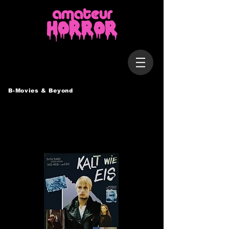
B-Movies & Beyond
KALT WIE EIS
Deutschland, 1981 / 83 Min.
Regie: Carl Schenkel
Darsteller: Dave Balko, Blixa Bargeld, Rolf Eden, Otto Sander