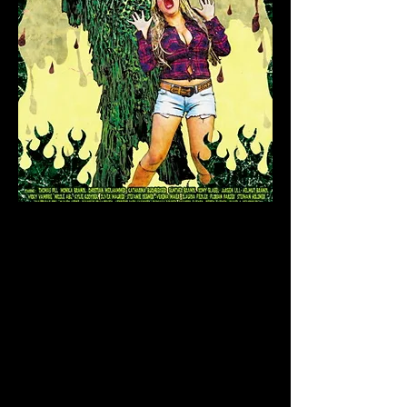
"Gimme Moor! Gimme gimme Moor!"
Seitdem der Bösewicht Mr. Corman Giftmüll in einem abgelegenen
Moor entsorgt hat, kommt es in der Gegend immer wieder zu
ungeklärten Todesfällen. Blöd, dass eine Football-Mannschaft und
ein Cheerleaderverein ausgerechnet dort ihren Campingurlaub
verbringen...
Brandl Pictures
startet durch. Nach Produktionen wie HERO QUEST
und OMNIA macht der niederbayerische Familienbetrieb immer
mehr von sich reden. MOOR-MONSTER ist eine Verneigung vor und
Verhohnepipelung von mülligem Creature-Horror. Insbesondere
die Amphibienwesen aus DAS DING AUS DEM SUMPF und DER
SCHRECKEN VOM AMAZONAS scheinen hier als Vorlage
hergehalten zu haben. Der Streifen badet in Klischees, suhlt sich