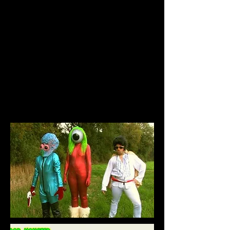
darin und zieht diese ordentlich durch den Kakao. Die
Sportskanonen sind leicht gay. Die Cheerleader sind "Bitches" und
neigen zu spontanen Kissenschlachten. In das irre Unterfangen
klinken sich ein außerirdisches Riesenglubschauge, Elvis, vegane
Kannibalen und eine "Zeitungsente", der Geheiminformant Duck
Throat, ein. Weitere Gastauftritte liefern sich Jason Voorhees, ein
Doktor namens D'Amato, Käpt'n Iglu und Super Mario. Der Plot
verläuft sich in Nebenhandlungsschauplätzen, so dass das
titelgebende Monster völlig in Vergessenheit gerät. Doch das Chaos
hat Konzept und erreicht den Beklopptheitsgrad von DIE NACKTE
KANONE. Da fällt es nicht weiter auf, dass es sich bei dem
Moormonster nur um einen Statisten in einem Ghillie- bzw.
Bundeswehrtarnanzug handelt.
Der Streifen ist der furioseste Trash-Overkill seit KUNG FURY und
CAPTAIN COSMOTIC. Helge Schneider hätte es nicht besser
hinbekommen.