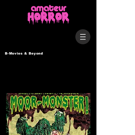
B-Movies & Beyond
Moor-Monster!
Deutschland / 2014 / 118 Min.
Regie: Günther Brandl, Helmut Brandl, Monika Brandl
Darsteller: Thomas Pill, Monika Brandl, Katharina
Buchberger, Vicky Vampire