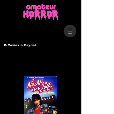
B-Movies & Beyond
NACHT DER WÖLFE
Deutschland, 1982 / 80 Min.
Regie: Rüdiger Nüchtern
Darsteller: Daniela Obermeir, Ali Arkadas, Karl-Heinz von Liebezeit