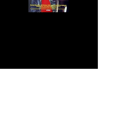
In München in der Pariser Strasse haben die "Revengers" das Sagen.
Die Jugendgang vertreibt sich die Zeit mit halbstarkem Gehabe,
Springmesserspielereien und Diebstählen. Als gegenüber der
Stammeisdiele ein türkischer Bäcker und mit ihm die Türken-Clique
"Kenli Kartal" einzieht, kommt es zu Revierstreitigkeiten. Daniela, die
Freundin von Revengers-Leader Duke, fühlt sich von ihrer Gang
ausgenutzt und im Stich gelassen. Sie verkuckt sich in den Türken
Dogan…
NACHT DER WÖLFE ist ein Münchner Jugendfilm über deutsche
Willkommenskultur und Integrationsprobleme, sprich: Themen, wie sie
aktueller nicht sein könnten. Auch wenn Wikipedia von einer deutsch-
türkischen Variante der WEST SIDE STORY spricht, liegt der Fokus nicht
auf der interkulturellen Liebesgeschichte, sondern auf den sozialen
Brennpunkten und den Problemen im Zusammenleben. Eine Explosion
im Türkenwohnheim. In Town gibt es eine neue Clique, die
sogenannten "Neonazis". Die Revengers definieren sich offiziell nicht
als fremdenfeindlich oder Rassisten. Vom Erscheinungsbild her sind sie
eher Biker oder Punker. Ihre Attitüde erinnert aber an die der
"Wutbürger", die ihre Sorgen und Ängste leider nur zu gern in Form
von Hetz- und Hasstiraden Luft machen.
Jeansjacke, Lederkutte, Dauerwelle und Nietenarmband. Der Schick
der 80er-Jahre-Jugendkultur ist ein echter Hingucker. NACHT DER
WÖLFE weiß als deutsches Coming-of-Age-Drama zu überzeugen. In
Punkto Eindringlichkeit leider nicht so imposant wie KALT WIE EIS,
Roland Klicks SUPERMARKT oder Klaus Lemke STADTWÖLFE. Dafür
punktet der Film von Rüdiger Nüchtern (DER SCHWAMMERLKÖNIG,
BOLERO) mit seiner Integrationsthematik.
"Wenn ich hier leben soll, dann als Mensch und nicht als Arschloch!"
Fazit:
Deutsch-türkisch für Fortgeschrittene.