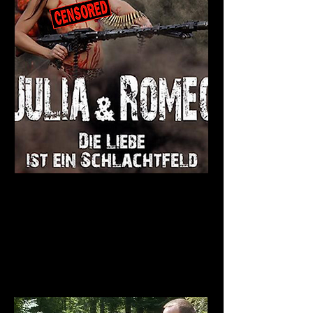
Jochen Taubert. Amateurfilmer mit Leib und Seele. Mit
Gassenhauern wie EXHIBITIONISTEN ATTACKE und
PUDELMÜTZEN-RAMBOS hat er die deutsche
Filmlandschaft geprägt. Ein Mann, über den man
eigentlich nicht mehr viel schreiben muss. Außer
vielleicht, dass er mit seinem Stadtlohner Filmteam dieses
Jahr wieder ordentlich durchstartet und gleich mehrere
Filme auf die Menschheit loslässt. Darunter seine ganz
persönliche Version von „Romeo & Julia“. Taubert,
Gentleman wie er nun mal ist, nennt im Titel natürlich die
Dame zuerst.