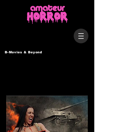
B-Movies & Beyond
JULIA & ROMEO
- Die Liebe ist ein
Schlachtfeld
Deutschland, 2015 / 76 Min.
Regie: Jochen Taubert
Darsteller: Mary Jason, Luise Lennartz, Armin
Scheuten, Mario Hoelsken